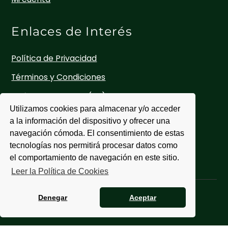
Enlaces de Interés
Política de Privacidad
Términos y Condiciones
Política de cookies (UE)
Utilizamos cookies para almacenar y/o acceder
Mapa Web
a la información del dispositivo y ofrecer una
Accesibilidad
navegación cómoda. El consentimiento de estas
tecnologías nos permitirá procesar datos como
Contacto
el comportamiento de navegación en este sitio.
Leer la Política de Cookies
Denegar
Aceptar
©
FLOR DE PELI
2026