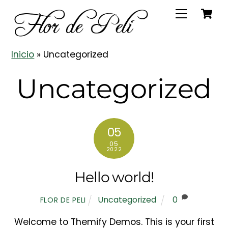
C
Skip
Menu
to
content
Inicio
»
Uncategorized
Uncategorized
05
05
2022
Hello world!
Uncategorized
0
FLOR DE PELI
Welcome to Themify Demos. This is your first